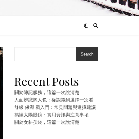
Search
Recent Posts
關於簿記服務，這篇一次說清楚
人面辨識懶人包：從認識到選擇一次看
舒緩 保濕 霜入門：常見問題與選擇建議
搞懂太陽眼鏡：實用資訊與注意事項
關於女斜孭袋，這篇一次說清楚