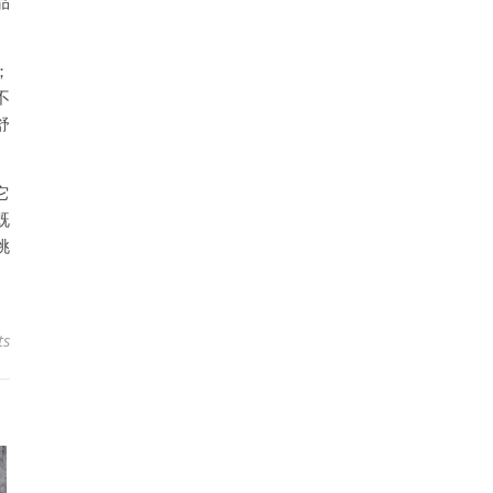
品
；
不
舒
它
既
挑
ts