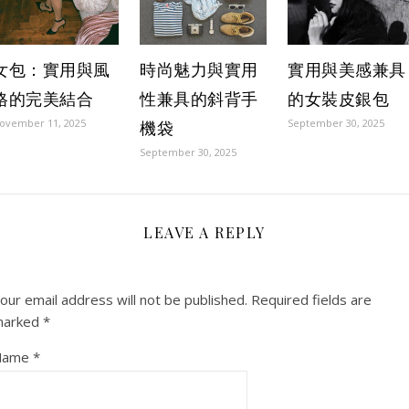
女包：實用與風
時尚魅力與實用
實用與美感兼具
格的完美結合
性兼具的斜背手
的女裝皮銀包
ovember 11, 2025
September 30, 2025
機袋
September 30, 2025
LEAVE A REPLY
our email address will not be published.
Required fields are
marked
*
Name
*