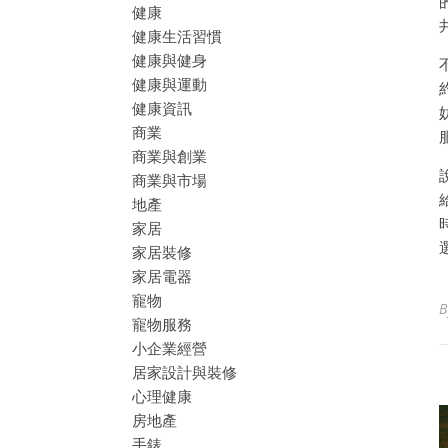
健康
健康生活習慣
健康與健身
健康與運動
健康資訊
商業
商業與創業
商業與市場
地產
家居
家居裝修
家居電器
寵物
寵物服務
小企業經營
居家設計與裝修
心理健康
房地產
手錶