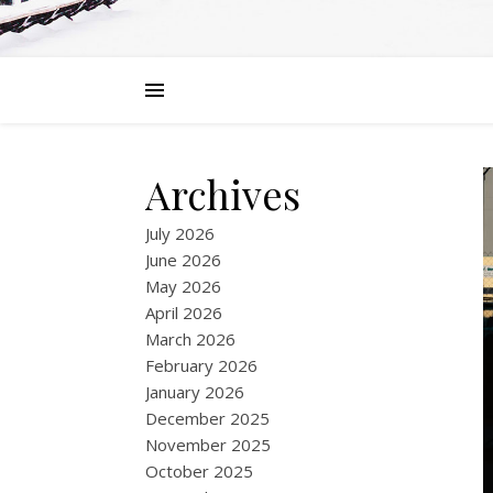
Archives
July 2026
June 2026
May 2026
April 2026
March 2026
February 2026
January 2026
December 2025
November 2025
October 2025