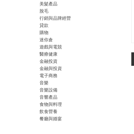
美髮產品
脫毛
行銷與品牌經營
貸款
購物
迷你倉
遊戲與電競
醫療健康
金融投資
金融與投資
電子商務
音樂
音樂設備
音響產品
食物與料理
飲食營養
餐廳與婚宴